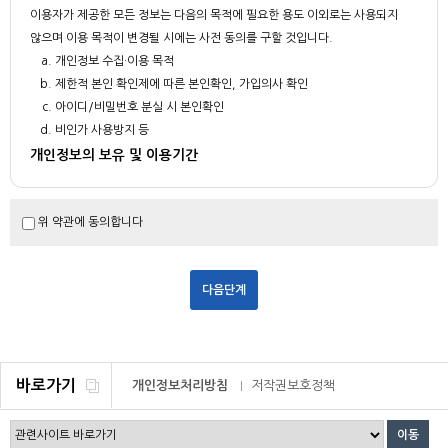
이용자가 제공한 모든 정보는 다음의 목적에 필요한 용도 이외로는 사용되지
않으며 이용 목적이 변경될 시에는 사전 동의를 구할 것입니다.
개인정보 수집·이용 목적
제한적 본인 확인제에 따른 본인확인, 가입의사 확인
아이디/비밀번호 분실 시 본인확인
비인가 사용방지 등
개인정보의 보유 및 이용기간
부산대학교는 회원 가입일로부터 서비스를 제공하는 기간 동안에 한하여 이용
자의 개인정보를 보유 및 이용하게 됩니다.
위 약관에 동의합니다
회원 탈퇴를 요청하거나 개인정보의 수집 및 이용에 대한 동의를 철회하는 경
우, 수집 및 이용목적이 달성되거나 보유 및 이용기간이 종료한 경우 해당 개
인정보를 지체 없이 파기합니다. 다만, 다음의 정보에 대하여는 아래의 사유로
보존합니다.
보존항목 : 이용자가 작성했던 게시글(작성자 아이디, 성명, 이메일주소)
보존근거 : 공공기록물 관리에 관한 법령, 민원사무처리에 관한 법령 등
- 2년간 미 사용 시 홈페이지 로그인 계정을 삭제 합니다.
바로가기
개인정보처리방침
저작권보호정책
- 게시글 등은 회원탈퇴하시기 전 본인이 직접 삭제하셔야 합니다.
기타 관계법령의 규정에 의하여 보존할 필요가 있는 경우 관계법령에서
정한 일정한 기간 동안 회원정보를 보관합니다.
이메일무단수집거부